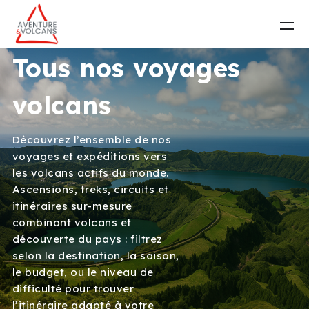
Tous nos voyages
volcans
Découvrez l’ensemble de nos
voyages et expéditions vers
les volcans actifs du monde.
Ascensions, treks, circuits et
itinéraires sur-mesure
combinant volcans et
découverte du pays : filtrez
selon la destination, la saison,
le budget, ou le niveau de
difficulté pour trouver
l’itinéraire adapté à votre