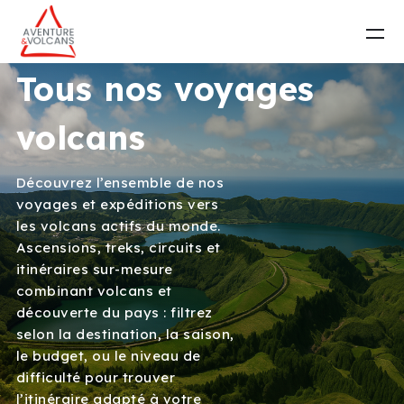
Tous nos voyages
volcans
Découvrez l’ensemble de nos
voyages et expéditions vers
les volcans actifs du monde.
Ascensions, treks, circuits et
itinéraires sur-mesure
combinant volcans et
découverte du pays : filtrez
selon la destination, la saison,
le budget, ou le niveau de
difficulté pour trouver
l’itinéraire adapté à votre