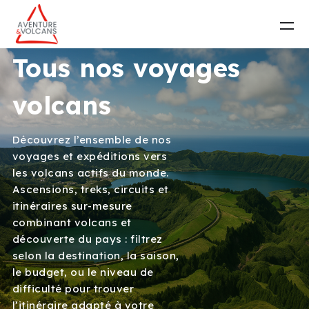
Tous nos voyages
volcans
Découvrez l’ensemble de nos
voyages et expéditions vers
les volcans actifs du monde.
Ascensions, treks, circuits et
itinéraires sur-mesure
combinant volcans et
découverte du pays : filtrez
selon la destination, la saison,
le budget, ou le niveau de
difficulté pour trouver
l’itinéraire adapté à votre