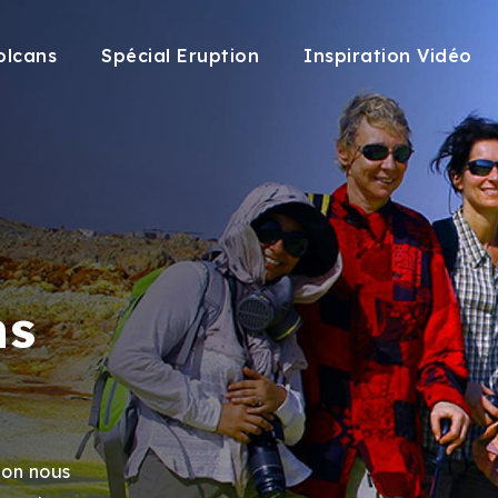
olcans
Spécial Eruption
Inspiration Vidéo
ns
ion nous