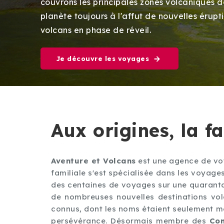
couvrons les principales zones volcaniques d
planète toujours à l'affut de nouvelles érupt
volcans en phase de réveil.
Je découvre les voyages
Aux origines, la f
Aventure et Volcans
est une agence de voy
familiale s'est spécialisée dans les voyage
des centaines de voyages sur une quarantai
de nombreuses nouvelles destinations vol
connus, dont les noms étaient seulement men
persévérance. Désormais membre des
Co